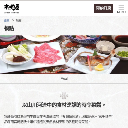
預約訂房
MENU
首頁
餐點
餐點
Meal
以山川河流中的食材烹調的時令菜餚。
宮崎縣引以為傲的牛肉與在五瀨釀造的「五瀨葡萄酒」堪稱絕配。“高千穗牛“
品嚐用宮崎肥沃土壤中種植的天然食材烹製的各種時令菜餚。