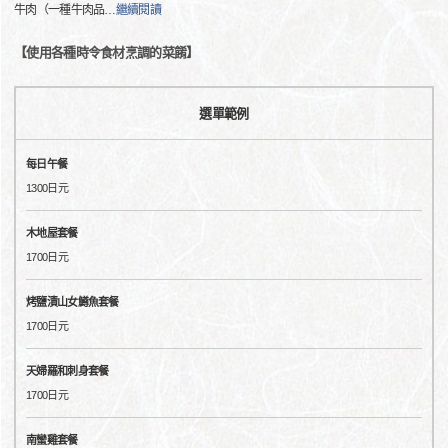
牛肉（一種牛肉品
…
繼續閱讀
【使用各種時令食材烹調的菜餚】
選單範例
每日午餐
1300日元
木地屋套餐
1700日元
烤鹽漬山女鱒魚套餐
1700日元
天婦羅和刺身套餐
1700日元
南蠻雞套餐