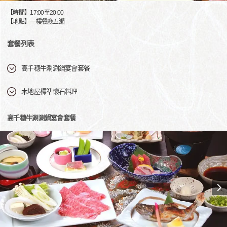
【時間】17:00至20:00
【地點】一樓餐廳五瀨
套餐列表
高千穗牛涮涮鍋宴會套餐
木地屋標準懷石料理
高千穗牛涮涮鍋宴會套餐