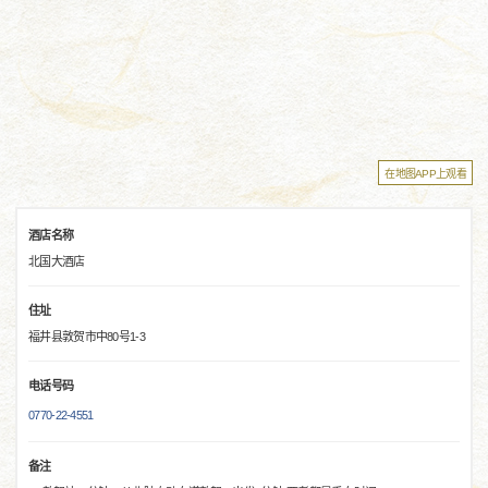
在地图APP上观看
酒店名称
北国大酒店
住址
福井县敦贺市中80号1-3
电话号码
0770-22-4551
备注