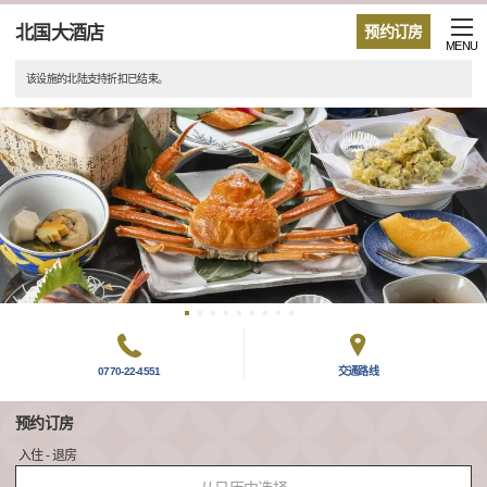
北国大酒店
预约订房
MENU
该设施的北陆支持折扣已结束。
0770-22-4551
交通路线
预约订房
入住 - 退房