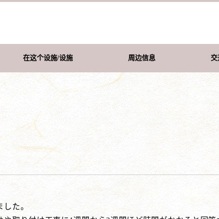
在这个设施/设施
周边信息
交
ました。