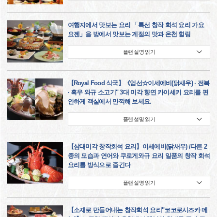
여행지에서 맛보는 요리 「특선 창작 회석 요리 가요
요젠」을 방에서 맛보는 계절의 맛과 온천 힐링
플랜 설명 읽기
【Royal Food 식국】《엄선☆이세에비(닭새우) · 전복
· 흑우 와규 소고기" 3대 미각 향연 카이세키 요리를 편
안하게 객실에서 만끽해 보세요.
플랜 설명 읽기
【삼대미각 창작회석 요리】이세에비(닭새우) /다른 2
종의 모습과 연어와 쿠로게와규 요리 일품의 창작 회석
요리를 방식으로 즐긴다
플랜 설명 읽기
【소재로 만들어내는 창작회석 요리"코코로시즈카 메