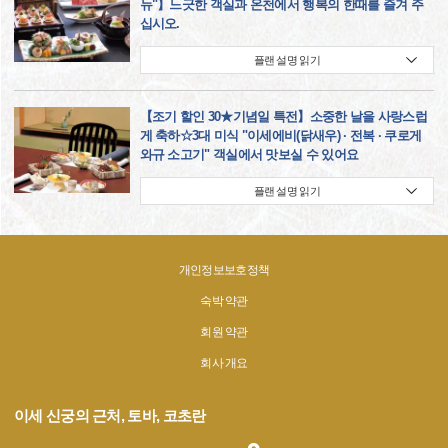
뉴"】느긋한 객실과 온천에서 행복의 한때를 즐겨 주
십시오.
플랜 설명 읽기
【조기 할인 30★기념일 특전】소중한 날을 사랑스럽
게 축하☆3대 미식 "이세에비(닭새우) · 전복 · 쿠로게
와규 소고기" 객실에서 맛보실 수 있어요
플랜 설명 읽기
개인정보보호정책
숙박 약관
회원 약관
회사 개요
이세 신궁의 근처, 토바, 코초란