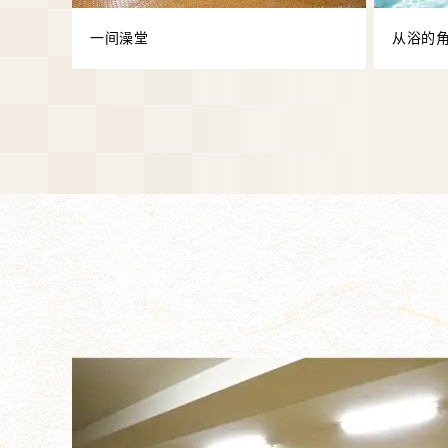
一间澡堂
从浴的