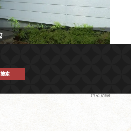
愈
搜索
【官方】矿泉阁