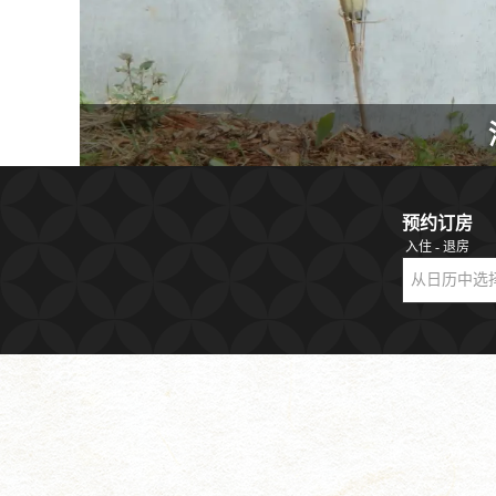
预约订房
入住 - 退房
从日历中选