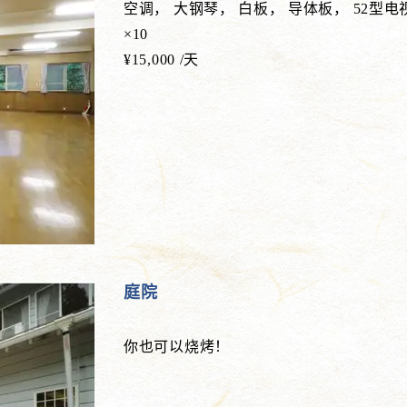
空调， 大钢琴， 白板， 导体板， 52型电视
×10
¥15,000 /天
庭院
你也可以烧烤！