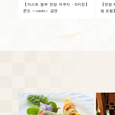
【미스트 첨부 전망 자쿠지・D키친】
【전망 
콘도 ～condo～ 금연
방 포함】