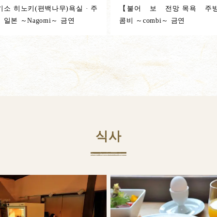
키소 히노키(편백나무)욕실 · 주
【불어 보 전망 목욕 주방
일본 ～Nagomi～ 금연
콤비 ～combi～ 금연
식사