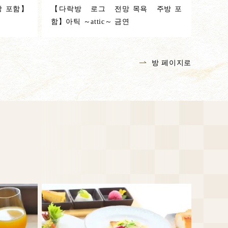
 포함】
【다락방 로그 전망 목욕 주방 포
함】아틱 ～attic～ 금연
방 페이지로