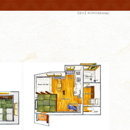
【공식】KUNUGI(Kunugi)