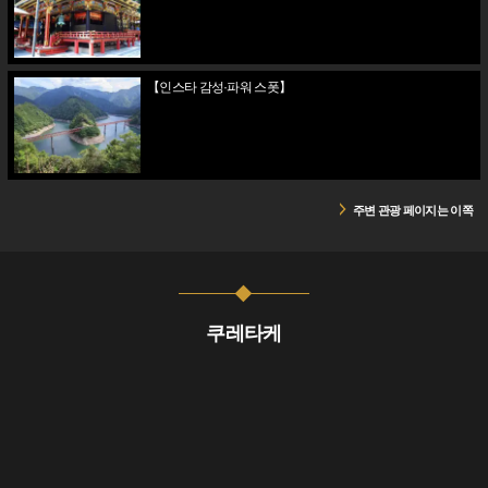
【인스타 감성·파워 스폿】
주변 관광 페이지는 이쪽
쿠레타케