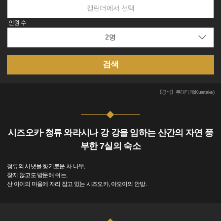
캘린더에서 선택
인원 수
검색
【공식】쿠레타케(Kuretake)
시즈오카·청류 와라시나 강 강을 임하는 산간의 자연 풍
부한 7실의 숙소
청류의 시냇물 향기로운 차 나무,
찾지 않고도 방문해 쉬는,
산 아이의 마을에 자리 잡고 있는 시즈오카, 아오이의 안방.