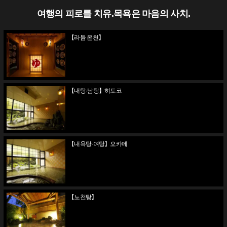
여행의 피로를 치유.목욕은 마음의 사치.
【라듐 온천】
【내탕·남탕】히토코
【내욕탕·여탕】오카메
【노천탕】