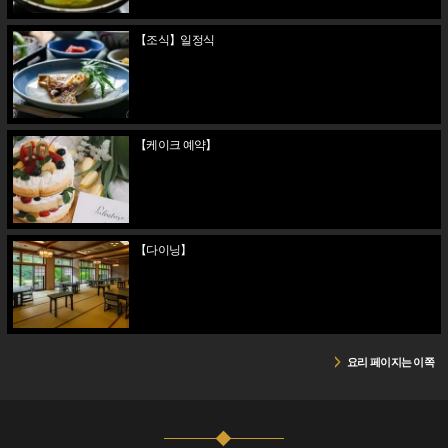
【조식】일정식
【케이크 예약】
【다이닝】
요리 페이지는 이쪽