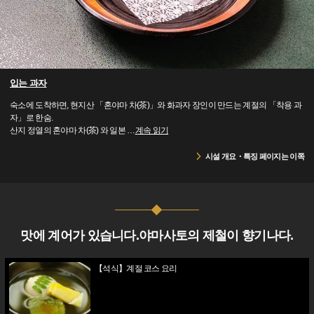
입는 과자
숙소에 도착하면, 현지산 「혼야마 차(茶)」와 화과자 장인이 만드는 계절의 「착용 과
자」로 한숨.
산지 정열의 혼야마 차(茶) 와 일본
…
계속 읽기
시설 개요・특징 페이지는 이쪽
맛에 계어가 있습니다.야마사토의 제철이 향기나다.
【석식】계절 코스 요리