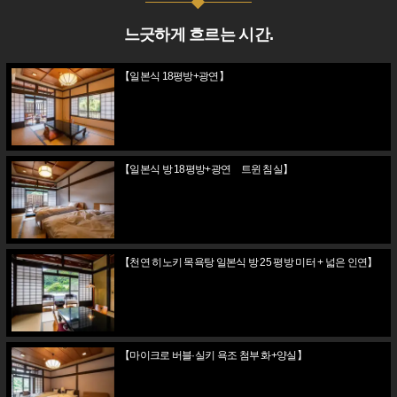
느긋하게 흐르는 시간.
【일본식 18평방+광연】
【일본식 방 18평방+광연 트윈 침실】
【천연 히노키 목욕탕 일본식 방 25 평방 미터 + 넓은 인연】
【마이크로 버블·실키 욕조 첨부 화+양실】