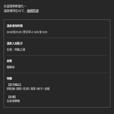
水溫隨季節變化。
溫度維持在41℃
…
繼續閱讀
溫泉使用時間
16:00至23:20 / 翌日早上 6:00 至 9:20
溫泉入浴區分
女湯：岡龜之湯
泉質
鐳礦泉
特徵
【盥洗備品】
烘乾機 / 碳粉 / 乳劑 / 清潔 / 刷子 / 浴帽
【設備】
全身按摩機