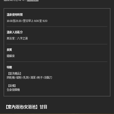
溫泉使用時間
16:00至23:20 / 翌日早上 6:00 至 9:20
溫泉入浴區分
男浴室：八字之湯
泉質
鐳礦泉
特徵
【盥洗備品】
烘乾機 / 碳粉 / 乳劑 / 清潔 / 刷子 / 刮鬍刀
【設備】
全身按摩機
【室內浴池/女浴池】甘目