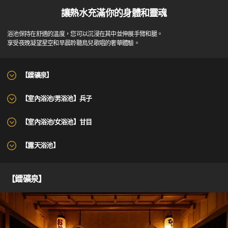
讓熱水充滿你的身體和靈魂
浴池保持在舒適的溫度，您可以沉浸在其中並伸展手臂和腿。
享受夜晚凝望星空和早晨聆聽鳥兒歌唱的奢華體驗。
【鐳礦泉】
【室內浴池/男浴池】兵子
【室內浴池/女浴池】甘目
【露天浴池】
【鐳礦泉】