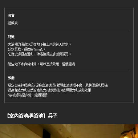
泉質
鐳礦泉
特徵
大浴場的溫泉水是從地下抽上來的純天然水。
該水質軟，硬度約 5 mg/L。
它對皮膚極為溫和，沐浴後讓皮膚感覺滋潤。
這些地下水非常純淨，可以直接飲用
…
繼續閱讀
效能
穩定自主神經系統 / 促進血液循環 / 緩解血液循環不良、肩膀僵硬和腰痛
提高免疫力和自然治癒能力/ 疲勞恢復 / 緩解壓力和放鬆效果
*氡被認為是非常
…
繼續閱讀
【室內浴池/男浴池】兵子