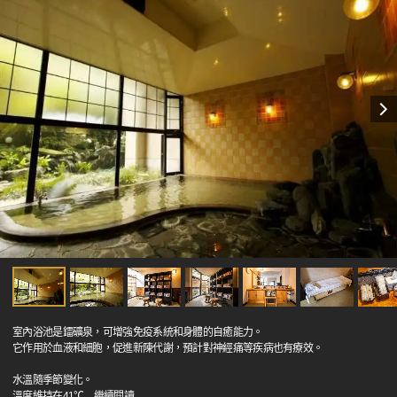
室內浴池是鐳礦泉，可增強免疫系統和身體的自癒能力。
它作用於血液和細胞，促進新陳代謝，預計對神經痛等疾病也有療效。
水溫隨季節變化。
溫度維持在41℃
…
繼續閱讀