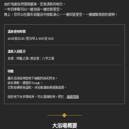
由於地處自然環境優美、空氣清新的地方，
一年四季都可以一邊泡澡一邊欣賞星空。
晚上，您可以在露天岩盤浴中放鬆身心，一邊仰望星空，一邊緩解旅途的疲勞。
溫泉使用時間
16:00至23:20 / 翌日早上 6:00 至 9:20
溫泉入浴區分
女湯：岡龜之湯 / 男浴室：八字之湯
特徵
露天浴池採用從地下抽取的純天然水。
該水質軟，硬度約 5 mg/L。
它對皮膚極為溫和，沐浴後讓皮膚感覺滋潤。
這些地下水非常純淨，可以直接飲用。把它
…
繼續閱讀
大浴場概要