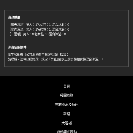
浴池數量
［露天浴池］男人：1名女性：1. 混合沐浴：0
［室內浴池］男人：1名女性：1. 混合沐浴：0
［三溫暖］男人：0 名女性：0 混合沐浴：0
沐浴使用條件
厚生勞動省《公共浴池衛生管理指南》指出：
請理解，法律已經修改，規定「禁止7歲以上的男性和女性混合沐浴」。
首頁
房間概覽
設施概況及特色
料理
大浴場
附近觀光景點