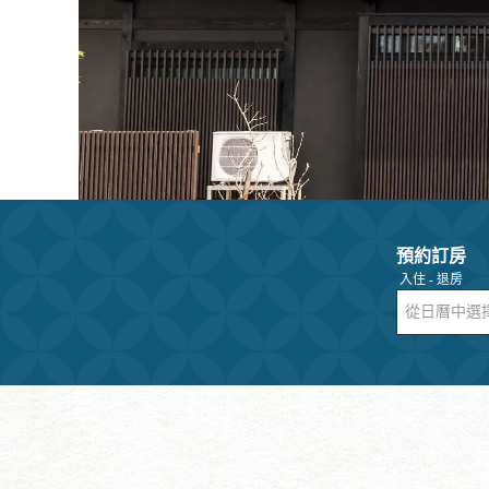
預約訂房
入住 - 退房
從日曆中選