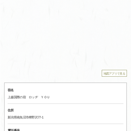
地図アプリで見る
宿名
上越国際の宿 ロッヂ ＹＯＵ
住所
新潟県南魚沼市樺野沢77-1
電話番号