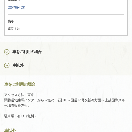
025-782-4334
備考
徒歩３分
車をご利用の場合
車以外
車をご利用の場合
アクセス方法：東京
関越道で練馬インターから～塩沢・石打IC～国道17号を新潟方面へ.上越国際スキ
ー場看板を左折。
駐車場：有り（無料）
車以外