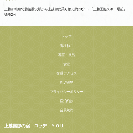
上越新幹線で越後湯沢駅から上越線に乗り換え約20分 → 「上越国際スキー場前」
徒歩2分
トップ
看板ねこ
客室・風呂
食堂
交通アクセス
周辺観光
プライバシーポリシー
宿泊約款
会員規約
上越国際の宿 ロッヂ ＹＯＵ