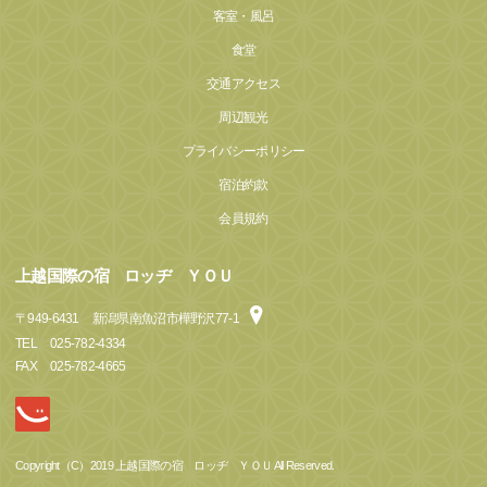
客室・風呂
食堂
交通アクセス
周辺観光
プライバシーポリシー
宿泊約款
会員規約
上越国際の宿 ロッヂ ＹＯＵ
〒
949-6431
新潟県南魚沼市樺野沢77-1
TEL
025-782-4334
FAX
025-782-4665
Copyright（C）2019 上越国際の宿 ロッヂ ＹＯＵ All Reserved.