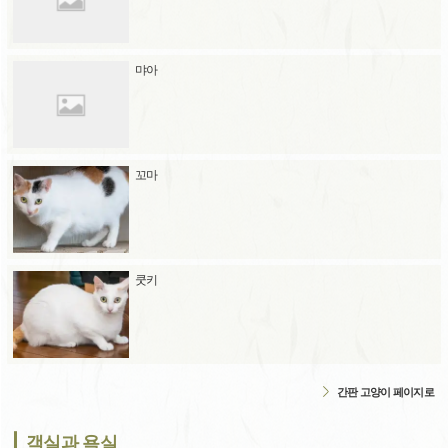
먀아
꼬마
쿳키
간판 고양이 페이지로
객실과 욕실