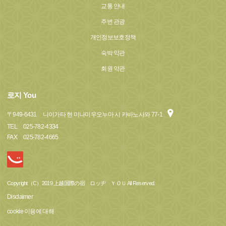
교통 안내
주변 관광
개인정보보호정책
숙박 약관
회원 약관
로지 You
〒
949-6431
니이가타 현 미나미우오누마 시 카바노사와 77-1
TEL
025-782-4334
FAX
025-782-4665
Copyright（C）2019 上越国際の宿 ロッヂ ＹＯＵ All Reserved.
Disclaimer
cookie 이용에 대해