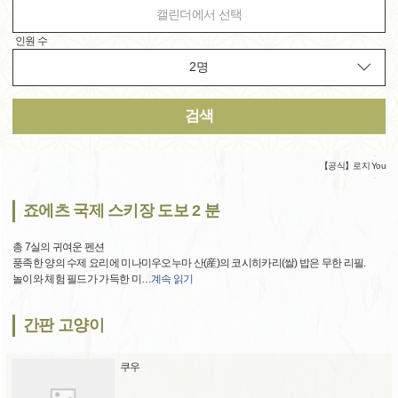
캘린더에서 선택
인원 수
검색
【공식】로지 You
죠에츠 국제 스키장 도보 2 분
총 7실의 귀여운 펜션
풍족한 양의 수제 요리에 미나미우오누마 산(産)의 코시히카리(쌀) 밥은 무한 리필.
놀이와 체험 필드가 가득한 미
…
계속 읽기
간판 고양이
쿠우