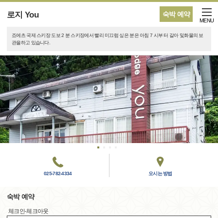
로지 You
숙박 예약
MENU
죠에츠 국제 스키장 도보 2 분 스키장에서 빨리 미끄럼 싶은 분은 아침 7 시부 터 갈아 및화물의 보
관을하고 있습니다.
025-782-4334
오시는 방법
숙박 예약
체크인-체크아웃