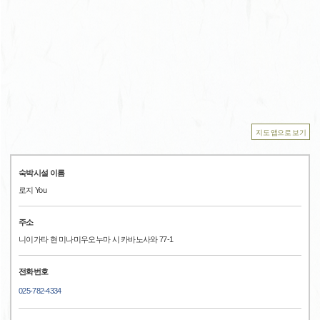
지도 앱으로 보기
숙박시설 이름
로지 You
주소
니이가타 현 미나미우오누마 시 카바노사와 77-1
전화번호
025-782-4334