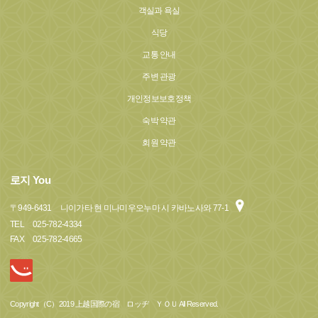
객실과 욕실
식당
교통 안내
주변 관광
개인정보보호정책
숙박 약관
회원 약관
로지 You
〒
949-6431
니이가타 현 미나미우오누마 시 카바노사와 77-1
TEL
025-782-4334
FAX
025-782-4665
Copyright（C）2019 上越国際の宿 ロッヂ ＹＯＵ All Reserved.