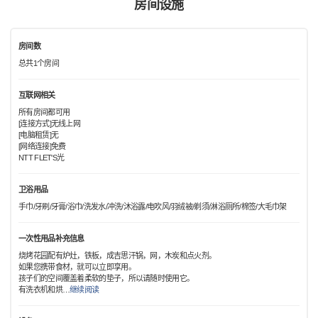
房间设施
房间数
总共1个房间
互联网相关
所有房间都可用
[连接方式]无线上网
[电脑租赁]无
[网络连接]免费
NTT FLET'S光
卫浴用品
手巾/牙刷/牙膏/浴巾/洗发水/冲洗/沐浴露/电吹风/羽绒被/剃须/淋浴厕所/棉签/大毛巾架
一次性用品补充信息
烧烤花园配有炉灶，铁板，成吉思汗锅，网，木炭和点火剂。
如果您携带食材，就可以立即享用。
孩子们的空间覆盖着柔软的垫子，所以请随时使用它。
有洗衣机和烘
…
继续阅读