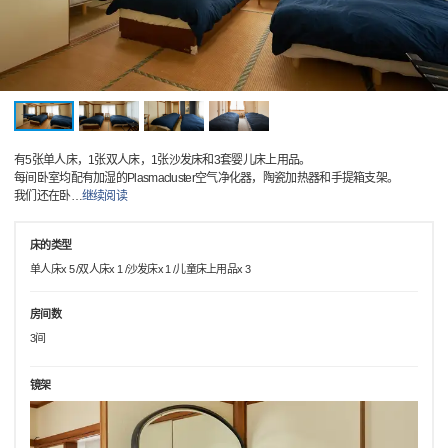
有5张单人床，1张双人床，1张沙发床和3套婴儿床上用品。
每间卧室均配有加湿的Plasmacluster空气净化器，陶瓷加热器和手提箱支架。
我们还在卧
…
继续阅读
床的类型
单人床x 5 /双人床x 1 /沙发床x 1 /儿童床上用品x 3
房间数
3间
镜架