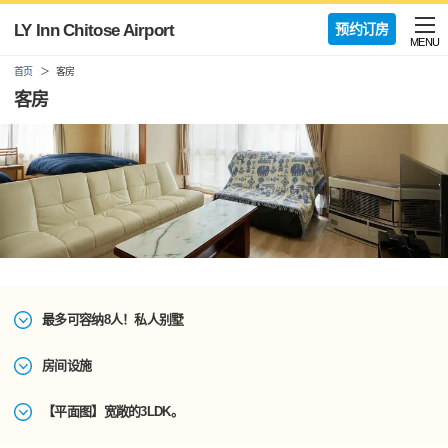
LY Inn Chitose Airport
预约订房
MENU
首页
客房
客房
最多可容纳8人！私人别墅
房间设施
【平面图】宽敞的3LDK。