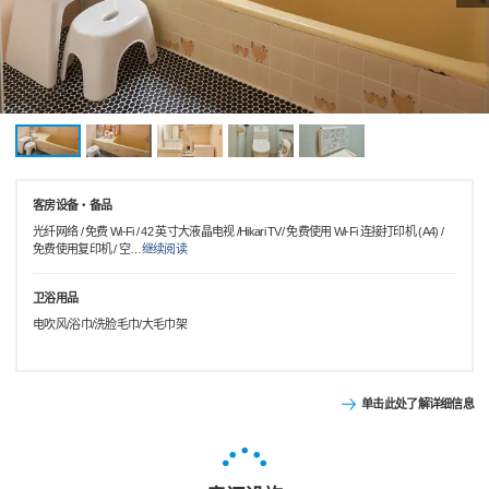
客房设备・备品
光纤网络 / 免费 Wi-Fi / 42 英寸大液晶电视 /Hikari TV/ 免费使用 Wi-Fi 连接打印机 (A4) /
免费使用复印机 / 空
…
继续阅读
卫浴用品
电吹风/浴巾/洗脸毛巾/大毛巾架
单击此处了解详细信息