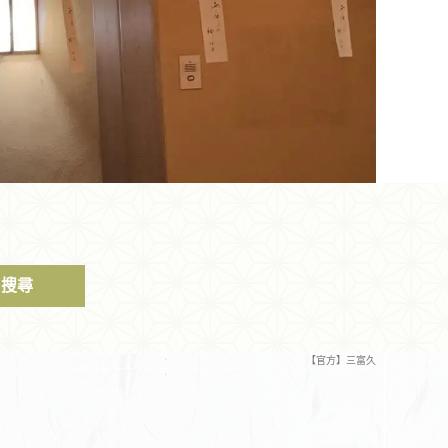
搜尋
【官方】三富久