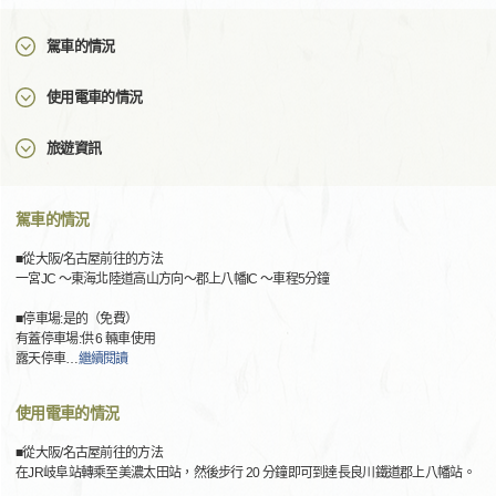
駕車的情況
使用電車的情況
旅遊資訊
駕車的情況
■從大阪/名古屋前往的方法
一宮JC ～東海北陸道高山方向～郡上八幡IC ～車程5分鐘
■停車場:是的（免費）
有蓋停車場:供 6 輛車使用
露天停車
…
繼續閱讀
使用電車的情況
■從大阪/名古屋前往的方法
在JR岐阜站轉乘至美濃太田站，然後步行 20 分鐘即可到達長良川鐵道郡上八幡站。