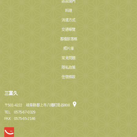
該設施內
料理
消遣方式
交通導覽
客棧部落格
照片庫
常見問題
隱私政策
住宿條款
三富久
〒
501-4222
岐阜縣郡上市八幡町島谷808
TEL
0575-67-0329
FAX
0575-65-2146