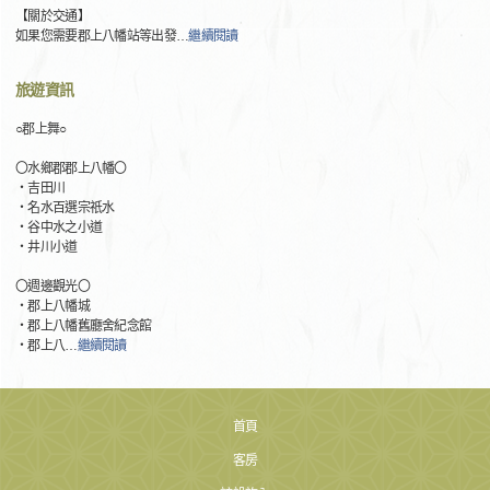
【關於交通】
如果您需要郡上八幡站等出發
…
繼續閱讀
旅遊資訊
○郡上舞○
〇水鄉郡郡上八幡〇
・吉田川
・名水百選宗祇水
・谷中水之小道
・井川小道
〇週邊觀光〇
・郡上八幡城
・郡上八幡舊廳舍紀念館
・郡上八
…
繼續閱讀
首頁
客房