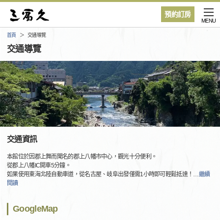
預約訂房
MENU
首頁
交通導覽
交通導覽
交通資訊
本館位於因郡上舞而聞名的郡上八幡市中心，觀光十分便利。
從郡上八幡IC開車5分鐘。
如果使用東海北陸自動車道，從名古屋、岐阜出發僅需1小時即可輕鬆抵達！
…
繼續
閱讀
GoogleMap