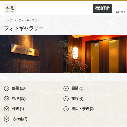
宿泊予約
MENU
トップ
フォトギャラリー
フォトギャラリー
部屋 (18)
風呂 (5)
料理 (27)
施設 (4)
外観 (4)
周辺・景観 (2)
その他 (2)