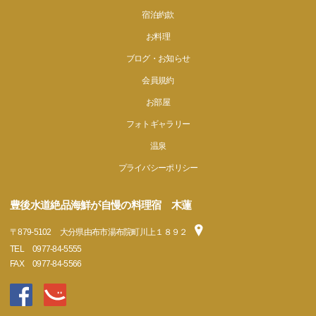
宿泊約款
お料理
ブログ・お知らせ
会員規約
お部屋
フォトギャラリー
温泉
プライバシーポリシー
豊後水道絶品海鮮が自慢の料理宿 木蓮
〒
879-5102
大分県由布市湯布院町川上１８９２
TEL
0977-84-5555
FAX
0977-84-5566