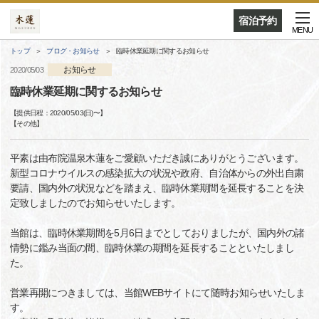
宿泊予約
MENU
トップ
ブログ・お知らせ
臨時休業延期に関するお知らせ
お知らせ
2020/05/03
臨時休業延期に関するお知らせ
【提供日程：
2020/05/03(日)
〜】
【
その他
】
平素は由布院温泉木蓮をご愛顧いただき誠にありがとうございます。
新型コロナウイルスの感染拡大の状況や政府、自治体からの外出自粛
要請、国内外の状況などを踏まえ、臨時休業期間を延長することを決
定致しましたのでお知らせいたします。
当館は、臨時休業期間を5月6日までとしておりましたが、国内外の諸
情勢に鑑み当面の間、臨時休業の期間を延長することといたしまし
た。
営業再開につきましては、当館WEBサイトにて随時お知らせいたしま
す。