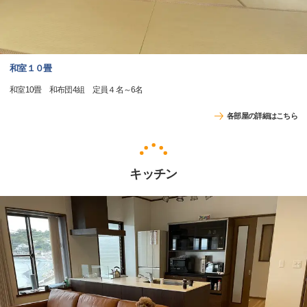
和室１０畳
和室10畳 和布団4組 定員４名～6名
各部屋の詳細はこちら
キッチン