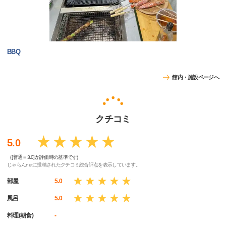
BBQ
館内・施設ページへ
クチコミ
5.0
（[普通＝3.0]が評価時の基準です)
じゃらんnetに投稿されたクチコミ総合評点を表示しています。
部屋
5.0
風呂
5.0
料理(朝食)
-