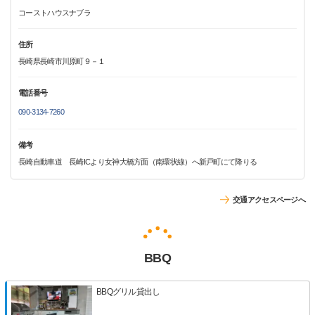
コーストハウスナブラ
住所
長崎県長崎市川原町９－１
電話番号
090-3134-7260
備考
長崎自動車道 長崎ICより女神大橋方面（南環状線）へ新戸町にて降りる
交通アクセスページへ
BBQ
BBQグリル貸出し