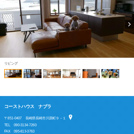
リビング
コーストハウス ナブラ
〒
851-0407
長崎県長崎市川原町９－１
TEL
090-3134-7260
FAX
095-813-3763