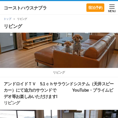
コーストハウスナブラ
宿泊予約
MENU
トップ
リビング
リビング
リビング
アンドロイドＴＶ 5.1ｃｈサラウンドシステム（天井スピー
カー）にて迫力のサウンドで YouTube・プライムビ
デオ等お楽しみいただけます❕
リビング