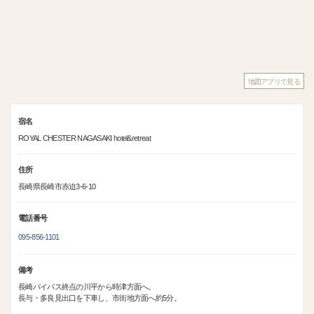
地図アプリで見る
宿名
ROYAL CHESTER NAGASAKI hotel&retreat
住所
長崎県長崎市赤迫3-6-10
電話番号
095-856-1101
備考
長崎バイパス終点の川平から時津方面へ。
長与・多良見出口を下車し、市街地方面へ約5分。