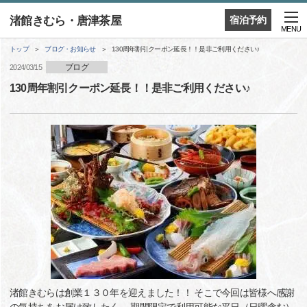
渚館きむら・唐津茶屋
宿泊予約
MENU
トップ
ブログ・お知らせ
130周年割引クーポン延長！！是非ご利用ください♪
ブログ
2024/03/15
130周年割引クーポン延長！！是非ご利用ください♪
渚館きむらは創業１３０年を迎えました！！ そこで今回は皆様へ感謝