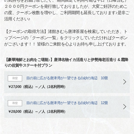
の気持ちをお届け致したく、 期間限定で利用可能な平日（日曜含む）
２０００円クーポンを発行致しておりましたが、大変ご好評のためこ
の度、クーポン枚数を増やし、ご利用期間も延長しております♪是非ご
活用ください♪
【クーポンの取得方法】渚館きむら唐津茶屋を検索していただき、ト
ップページの「クーポン一覧」をクリックしていただければクーポン
がございます！！ 皆様のご来館を心よりお待ち申し上げております。
【豪華海鮮とお肉をご堪能♪】唐津名物イカ活造りと伊勢海老活造り & 霜降
りの佐賀牛ステーキ付プラン
目の前に広がる唐津湾が一望できる白砂の海辺 10畳
和室
￥27,000（税込）～／人（2名利用時）
目の前に広がる唐津湾が一望できる白砂の海辺 12畳
和室
￥28,000（税込）～／人（2名利用時）