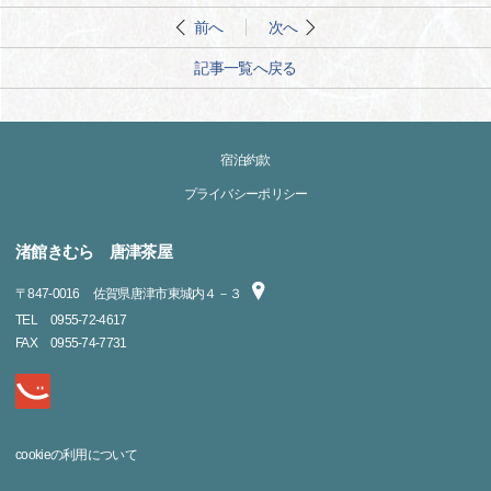
前へ
次へ
記事一覧へ戻る
宿泊約款
プライバシーポリシー
渚館きむら 唐津茶屋
〒
847-0016
佐賀県唐津市東城内４－３
TEL
0955-72-4617
FAX
0955-74-7731
cookieの利用について