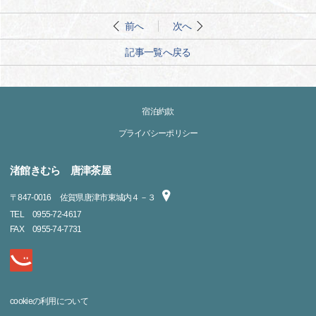
前へ
次へ
記事一覧へ戻る
宿泊約款
プライバシーポリシー
渚館きむら 唐津茶屋
〒
847-0016
佐賀県唐津市東城内４－３
TEL
0955-72-4617
FAX
0955-74-7731
cookieの利用について