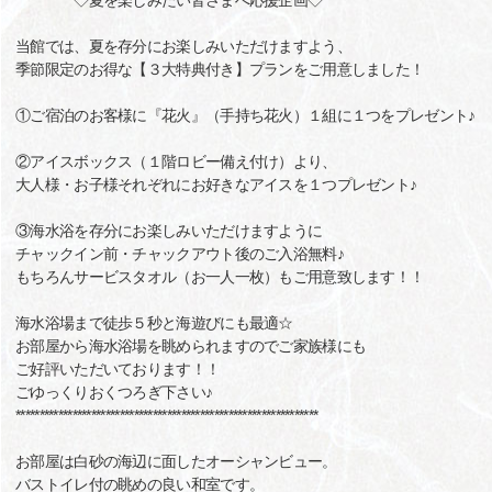
◇夏を楽しみたい皆さまへ応援企画◇
当館では、夏を存分にお楽しみいただけますよう、
季節限定のお得な【３大特典付き】プランをご用意しました！
①ご宿泊のお客様に『花火』（手持ち花火）１組に１つをプレゼント♪
②アイスボックス（１階ロビー備え付け）より、
大人様・お子様それぞれにお好きなアイスを１つプレゼント♪
③海水浴を存分にお楽しみいただけますように
チャックイン前・チャックアウト後のご入浴無料♪
もちろんサービスタオル（お一人一枚）もご用意致します！！
海水浴場まで徒歩５秒と海遊びにも最適☆
お部屋から海水浴場を眺められますのでご家族様にも
ご好評いただいております！！
ごゆっくりおくつろぎ下さい♪
****************************************************************
お部屋は白砂の海辺に面したオーシャンビュー。
バストイレ付の眺めの良い和室です。