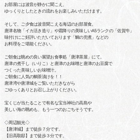
お部屋には波音が静かに聞こえ、
ゆっくりとしたときの流れをお楽しみいただけます。
そして、ご夕食は波音聞こえる海辺のお部屋食。
唐津名物「イカ活き造り」や霜降りの美味しいA5ランクの「佐賀牛」
味付けにご好評いただいております「鯛の兜煮」などの
お料理をご堪能ください。
ご朝食は眺めの良い展望お食事処「唐津茶屋」にて。
唐津の煮干し（いりこ）と唐津のお味噌と唐津のお豆腐で
つくった美味しいお味噌汁。
ご朝食に人気の鯛茶漬けを！！
唐津湾や唐津城をご覧いただきながら
ごゆっくありとお召し上がりください。
宝くじが当たることで有名な宝当神社の高島や
美しい海の眺めも、もう一つのおごちそうです。
◇周辺観光◇
【唐津城】まで徒歩７分です。
【旧高取邸】まで徒歩３分です。