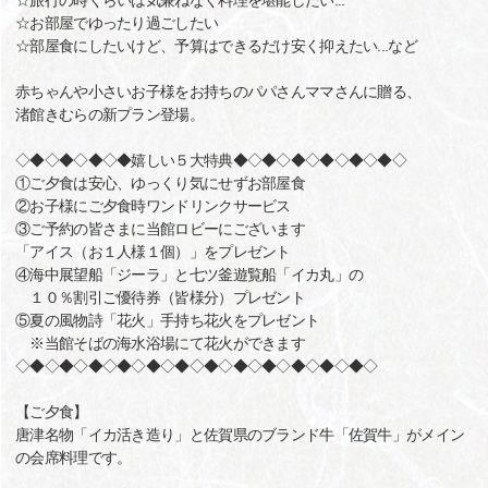
☆旅行の時くらいは気兼ねなく料理を堪能したい...
☆お部屋でゆったり過ごしたい
☆部屋食にしたいけど、予算はできるだけ安く抑えたい...など
赤ちゃんや小さいお子様をお持ちのパパさんママさんに贈る、
渚館きむらの新プラン登場。
◇◆◇◆◇◆◇◆嬉しい５大特典◆◇◆◇◆◇◆◇◆◇◆◇
①ご夕食は安心、ゆっくり気にせずお部屋食
②お子様にご夕食時ワンドリンクサービス
③ご予約の皆さまに当館ロビーにございます
「アイス（お１人様１個）」をプレゼント
④海中展望船「ジーラ」と七ツ釜遊覧船「イカ丸」の
１０％割引ご優待券（皆様分）プレゼント
⑤夏の風物詩「花火」手持ち花火をプレゼント
※当館そばの海水浴場にて花火ができます
◇◆◇◆◇◆◇◆◇◆◇◆◇◆◇◆◇◆◇◆◇◆◇◆◇
【ご夕食】
唐津名物「イカ活き造り」と佐賀県のブランド牛「佐賀牛」がメイン
の会席料理です。