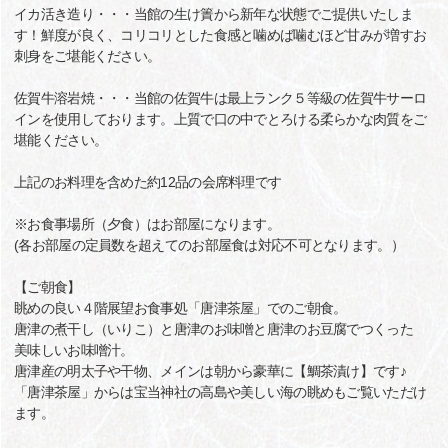
イカ活き造り・・・当館の生け簀から新年な状態でご提供いたしま
す！鮮度が良く、コリコリとした食感と噛めば噛むほど甘みが増すお
刺身をご堪能ください。
佐賀牛溶岩焼・・・当館の佐賀牛は最上ランク５等級の佐賀牛サーロ
インを使用しております。上質で口の中でとろける柔らかな肉質をご
堪能ください。
上記のお料理を含めた約12品の会席料理です
※お食事場所（夕食）はお部屋になります。
(各お部屋の定員数を超えてのお部屋食は対応不可となります。）
【ご朝食】
眺めの良い４階展望お食事処「唐津茶屋」でのご朝食。
唐津の煮干し（いりこ）と唐津のお味噌と唐津のお豆腐でつくった
美味しいお味噌汁。
唐津産の明太子や干物、メインは朝から豪華に【鯛茶漬け】です♪
「唐津茶屋」からは宝当神社の高島や美しい海の眺めもご覧いただけ
ます。