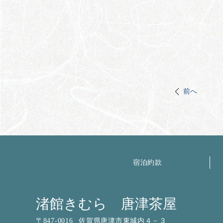
前へ
宿泊約款
渚館きむら 唐津茶屋
〒
847-0016
佐賀県唐津市東城内４－３