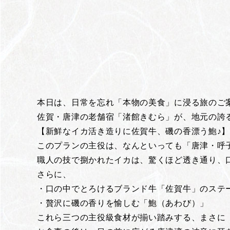
本日は、日常を忘れ「本物の美食」に浸る旅のご
佐賀・唐津の老舗宿「渚館きむら」が、地元の誇
【新鮮なイカ活き造りに佐賀牛、磯の香漂う鮑♪
このプランの主役は、なんといっても「唐津・呼
職人の技で捌かれたイカは、驚くほど透き通り、
さらに、
・口の中でとろけるブランド牛「佐賀牛」のステ
・贅沢に磯の香りを愉しむ「鮑（あわび）」
これら三つの主役級食材が揃い踏みする、まさに