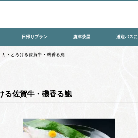
日帰りプラン
唐津茶屋
送迎バスに
イカ・とろける佐賀牛・磯香る鮑
ける佐賀牛・磯香る鮑