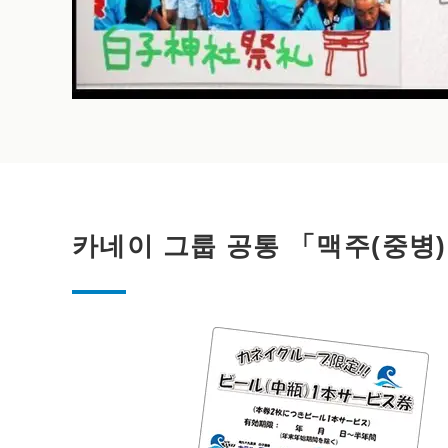
카네이 그룹 공통 「맥주(중병