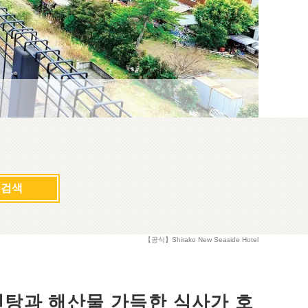
검색
【공식】Shirako New Seaside Hotel
 노천탕과 해산물 가득한 식사가 호