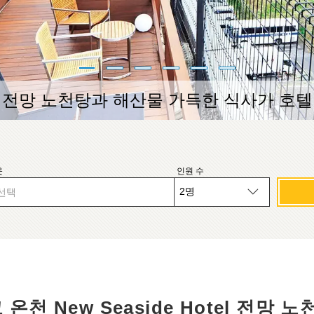
전망 노천탕과 해산물 가득한 식사가 호텔
웃
인원 수
선택
천 New Seaside Hotel 전망