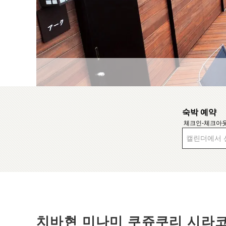
숙박 예약
체크인-체크아
캘린더에서 
치바현 미나미 쿠쥬쿠리 시라코 온