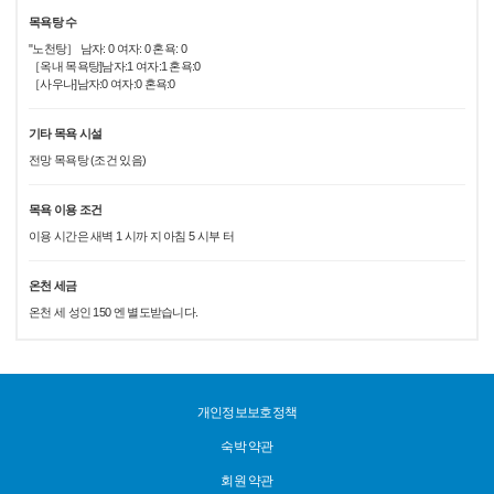
목욕탕 수
"노천탕］ 남자: 0 여자: 0 혼욕: 0
［옥내 목욕탕]남자:1 여자:1 혼욕:0
［사우나]남자:0 여자:0 혼욕:0
기타 목욕 시설
전망 목욕탕 (조건 있음)
목욕 이용 조건
이용 시간은 새벽 1 시까 지 아침 5 시부 터
온천 세금
온천 세 성인 150 엔 별도받습니다.
개인정보보호정책
숙박 약관
회원 약관