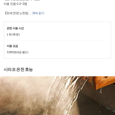
이용 인원수:2~3명
【전세 전망 노천탕,
…
계속 읽기
온천 이용 시간
1 회 (45 분)
이용 요금
3,000엔(세금 별도)
시라코 온천 효능