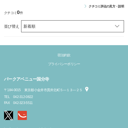
クチコミ評点の見方・説明
0
クチコミ
件
並び替え
宿泊約款
プライバシーポリシー
パークアベニュー国分寺
〒
184-0015
東京都小金井市貫井北町５―１３―２５
TEL
042-312-0822
FAX
042-323-5511