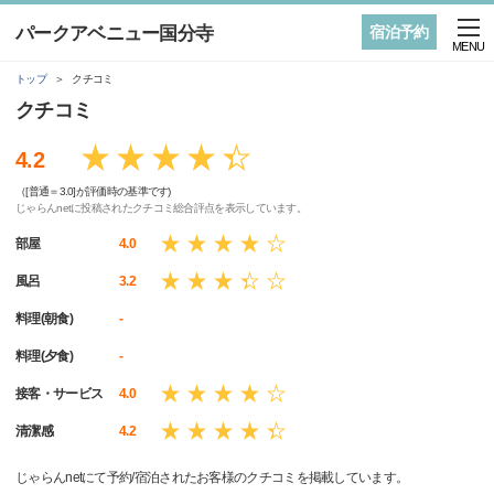
パークアベニュー国分寺
宿泊予約
MENU
トップ
クチコミ
クチコミ
4.2
（[普通＝3.0]が評価時の基準です)
じゃらんnetに投稿されたクチコミ総合評点を表示しています。
部屋
4.0
風呂
3.2
料理(朝食)
-
料理(夕食)
-
接客・サービス
4.0
清潔感
4.2
じゃらんnetにて予約/宿泊されたお客様のクチコミを掲載しています。