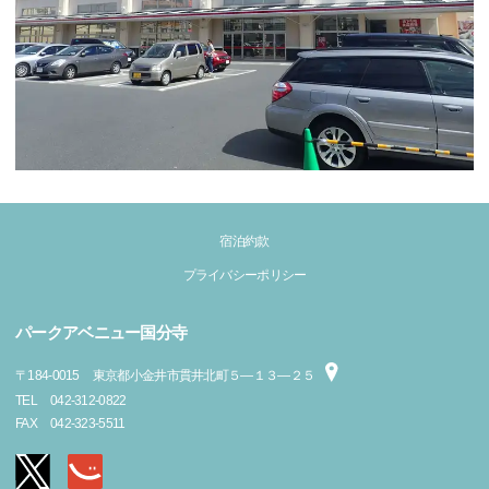
宿泊約款
プライバシーポリシー
パークアベニュー国分寺
〒
184-0015
東京都小金井市貫井北町５―１３―２５
TEL
042-312-0822
FAX
042-323-5511