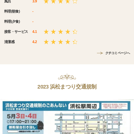
風呂
3.9
料理(朝食)
-
料理(夕食)
-
接客・サービス
4.1
清潔感
4.2
クチコミページへ
2023 浜松まつり交通規制