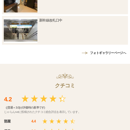
新幹線改札口中
フォトギャラリーページへ
クチコミ
4.2
（[普通＝3.0]が評価時の基準です)
じゃらんnetに投稿されたクチコミ総合評点を表示しています。
部屋
4.4