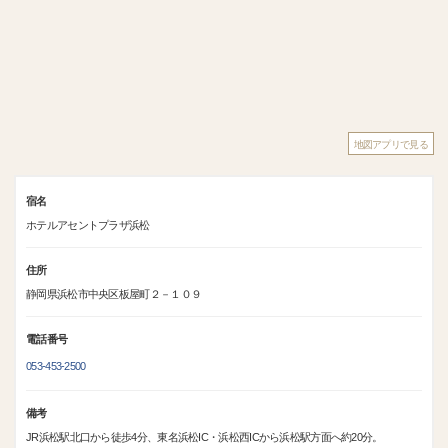
地図アプリで見る
宿名
ホテルアセントプラザ浜松
住所
静岡県浜松市中央区板屋町２－１０９
電話番号
053-453-2500
備考
JR浜松駅北口から徒歩4分、東名浜松IC・浜松西ICから浜松駅方面へ約20分。