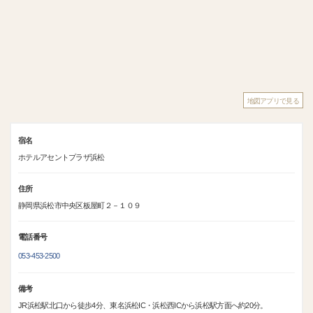
地図アプリで見る
宿名
ホテルアセントプラザ浜松
住所
静岡県浜松市中央区板屋町２－１０９
電話番号
053-453-2500
備考
JR浜松駅北口から徒歩4分、東名浜松IC・浜松西ICから浜松駅方面へ約20分。