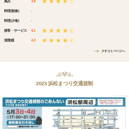
風呂
3.9
料理(朝食)
-
料理(夕食)
-
接客・サービス
4.1
清潔感
4.2
クチコミページへ
2023 浜松まつり交通規制