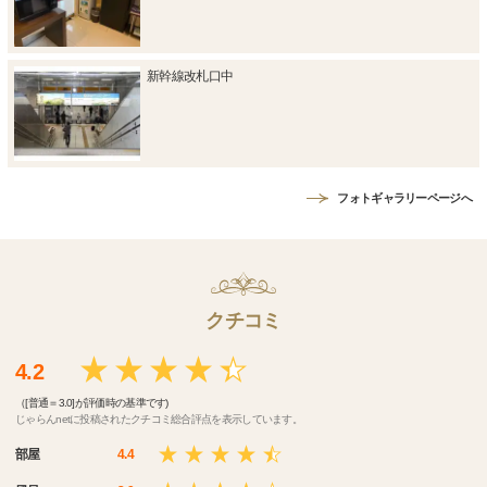
新幹線改札口中
フォトギャラリーページへ
クチコミ
4.2
（[普通＝3.0]が評価時の基準です)
じゃらんnetに投稿されたクチコミ総合評点を表示しています。
部屋
4.4