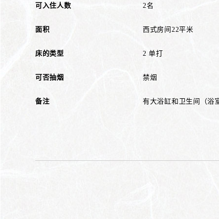
可入住人数
2名
面积
西式房间22平米
床的类型
2 单打
可否抽烟
禁烟
备注
有大浴缸和卫生间（浴