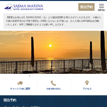
宿泊予約
MENU
【重要なお知らせ】2026年4月25日（土）より施設使用料を導入させていただきます。４歳から
６歳の未就学児のお子様で寝具をご利用にならないお子様には、お１人様1,100円(税込)を頂戴
いたします。何卒ご理解賜りますようお願い申し上げます。
チャットでAIに質問
046-856-0141
アクセス
宿泊予約