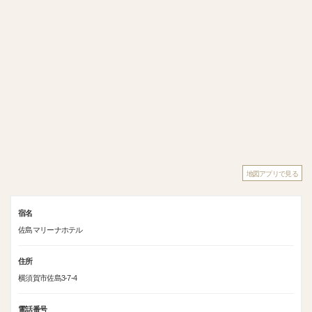
地図アプリで見る
宿名
佐島マリーナホテル
住所
横須賀市佐島3-7-4
電話番号