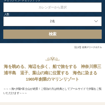
チェックイン - チェックアウト
カレンダーから選択
人数
検索
【公式】佐島マリーナホテル
海を眺める、海辺を歩く、船で旅をする 神奈川県三
浦半島 逗子、葉山の南に位置する 海色に染まる
1965年創業のマリンリゾート
～～～海×夕陽×富士山が絶景！ご宿泊の方は特典としてプールサイドで夕陽をご覧
いただけます～～～