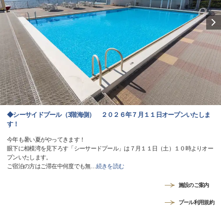
◆シーサイドプール（3階海側） ２０２６年７月１１日オープンいたしま
す！
今年も暑い夏がやってきます！
眼下に相模湾を見下ろす「シーサードプール」は７月１１日（土）１０時よりオー
プンいたします。
ご宿泊の方はご滞在中何度でも無
…
続きを読む
施設のご案内
プール利用規約