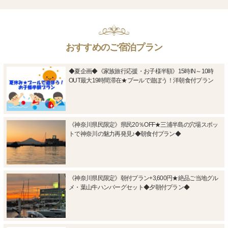
おすすめのご宿泊プラン
◆夏企画◆《家族旅行応援・お子様半額》15時IN～10時
OUT最大19時間滞在★プールで遊ぼう！洋朝食付プラン
《神奈川県民限定》県民20％OFF★三浦半島の穴場スポッ
トで神奈川の魅力再発見♪◆朝食付プラン◆
《神奈川県民限定》朝付プラン+3,600円★絶品ご当地グル
メ・葉山牛ハンバーグセット◆夕朝付プラン◆