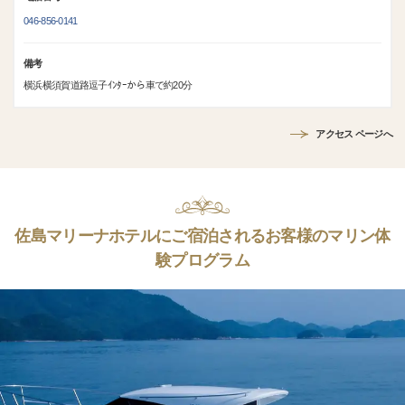
046-856-0141
備考
横浜横須賀道路逗子ｲﾝﾀｰから車で約20分
アクセス ページへ
佐島マリーナホテルにご宿泊されるお客様のマリン体
験プログラム