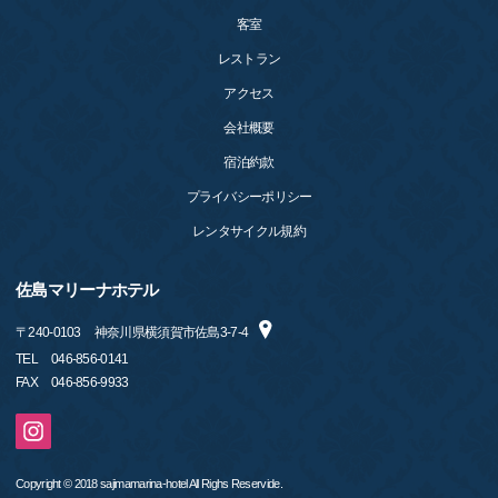
客室
レストラン
アクセス
会社概要
宿泊約款
プライバシーポリシー
レンタサイクル規約
佐島マリーナホテル
〒
240-0103
神奈川県横須賀市佐島3-7-4
TEL
046-856-0141
FAX
046-856-9933
Copyright © 2018 sajimamarina-hotel All Righs Reservide.