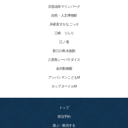
京急油壺マリンパーク
自然・人文博物館
JA産直すかなごっそ
三崎 うらり
江ノ電
新江の島水族館
八景島シーパラダイス
金沢動物園
アンパンマンこどもM
カップヌードルM
トップ
宿泊予約
遊ぶ・観光する