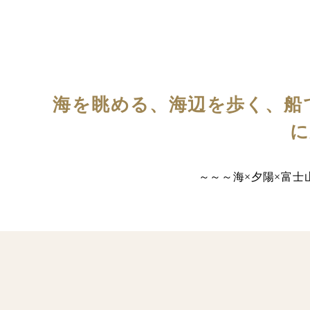
海を眺める、海辺を歩く、船
に
～～～海×夕陽×富