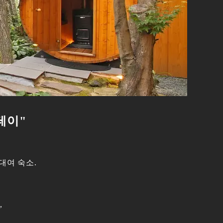
테이"
대여 숙소.
,