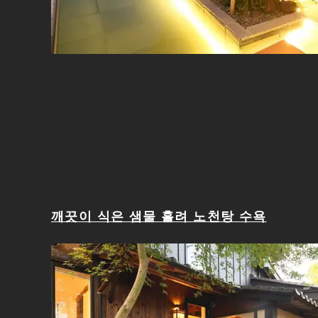
깨끗이 식은 샘물 흘려 노천탕 수욕