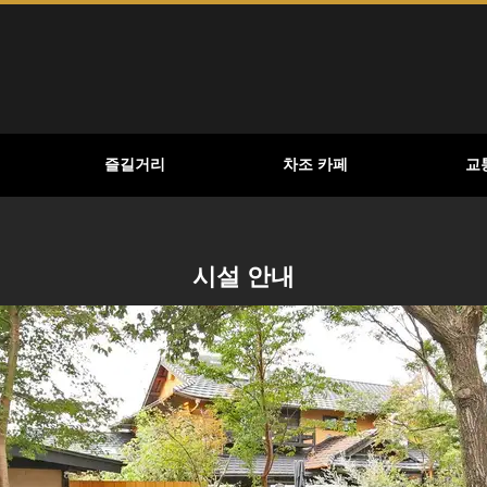
즐길거리
차조 카페
교
시설 안내