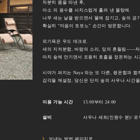
차분히 몸을 따낸 후,
아소 의 용수를 사치스럽게 흘려 낸 물탕에.
나무 새는 날을 받으면서 물에 잠기고, 숲의 공
확실히 “마음이 토토노” 순간이 방문합니다.
외기욕은 우드 데크로.
새의 지저분함, 바람의 소리, 잎의 흔들림――자연
마치 숲에 안기면서 조용히 호흡을 정돈하는 시
시야가 퍼지는 Naya 와는 또 다른, 평온함과 함께
감각을 재설정, 당신은 단지 숲의 사우나 시간
이용 가능 시간
15:00부터 24:00
설비
사우나 세트(인원수 분)/ 
보내는 방법 페이지로