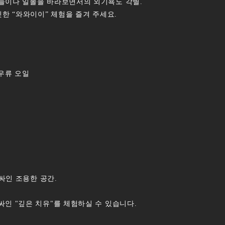
늘이나 일몰을 바라보면서의 외기욕도 각별.
빗한 “와와이이” 체험을 즐겨 주세요.
로우류 오일
러싸인 조용한 공간.
인 "깊은 치유"를 체험하실 수 있습니다.