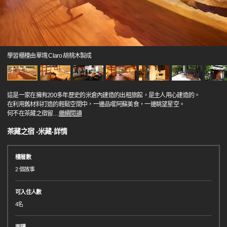
學習櫃檯由單塊 Claro 胡桃木製成
這是一家在擁有200多年歷史的米倉內建造的出租旅館，是主人用心建造的。
在利用舊材料打造的輕鬆空間中，一邊品嚐阿蘇美食，一邊眺望星空。
何不在茶藏之宿留
…
繼續閱讀
茶藏之宿 -米藏-詳情
樓層數
2 個故事
可入住人數
4名