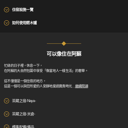
住宿設施一覽
如何使用燃木爐
可以像住在阿蘇
忙碌的日子裡，休息一下，
在阿蘇的大自然包圍中享受「像當地人一樣生活」的奢華。
這不僅僅是一個住宿的地方，
這是一個可以與您所愛的人安靜地度過寶貴時光
…
繼續閱讀
茶藏之宿-Naya-
茶藏之宿-米倉-
標準配備/備品