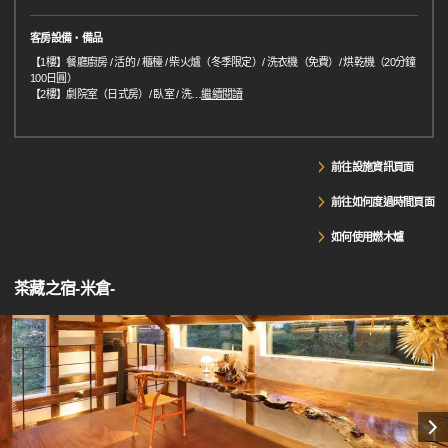
客房設備・備品
【1樓】餐廳廚房 / 活的 / 櫃檯 / 柴火爐（冬季限定）/ 洗衣機（免費）/ 烘乾機（20分鐘
100日圓）
【2樓】劇院室（日式房）/ 臥室 / 洗
…
繼續閱讀
前往設施資訊頁面
前往如何度過時間頁面
如何使用燃木爐
茶藏之宿-米倉-