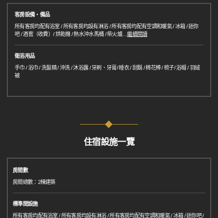
客房設備・備品
所有客房均配有浴室 / 所有客房均設有淋浴 / 所有客房均配有空調和暖氣 / 冰箱 / 迷你
吧 / 酒窖（收費）/ 烘乾機 / 熱水沖水馬桶 / 柴火爐
…
繼續閱讀
衛浴用品
手巾 / 浴巾 / 洗髮精 / 沖洗 / 沐浴露 / 牙刷、牙膏/ 睡衣 / 刮鬍 / 棉花棒 / 梳子/ 浴帽 / 羽絨
被
住宿設施一覽
房間數
房間總數：2棟建築
標準間設施
所有客房均配有浴室 / 所有客房均設有淋浴 / 所有客房均配有空調和暖氣 / 冰箱 / 迷你吧 /