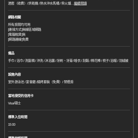
酒窖（收費）/ 烘乾機 / 熱水沖水馬桶 / 柴火爐
…
繼續閱讀
網路相關
所有房間均可用
[連接方式]無線區域網路
[電腦租賃]無
[網路連線]免費
備品
手巾 / 浴巾 / 洗髮精 / 沖洗 / 沐浴露 / 牙刷、牙膏/ 睡衣 / 刮鬍 / 棉花棒 / 梳子/ 浴帽 / 羽絨被
設施內容
室外游泳池 / 宴會廳 /燒烤套裝（免費）/ 禁煙房
當地接受的信用卡
Visa/碩士
標準入住時間
15:00