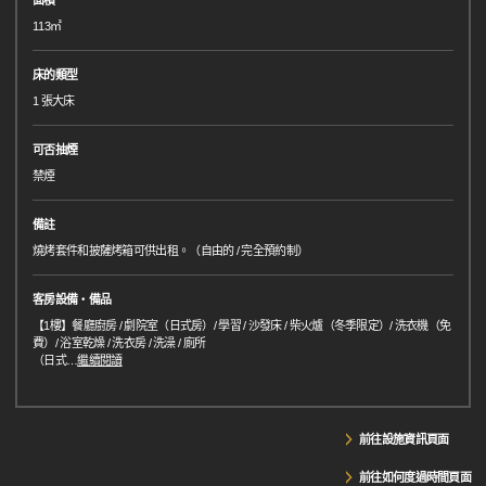
面積
113㎡
床的類型
1 張大床
可否抽煙
禁煙
備註
燒烤套件和披薩烤箱可供出租。（自由的 / 完全預約制）
客房設備・備品
【1樓】餐廳廚房 / 劇院室（日式房）/ 學習 / 沙發床 / 柴火爐（冬季限定）/ 洗衣機（免
費）/ 浴室乾燥 / 洗衣房 / 洗澡 / 廁所
（日式
…
繼續閱讀
前往設施資訊頁面
前往如何度過時間頁面