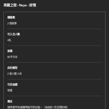
茶藏之宿 - Naya - 詳情
樓層數
2 個故事
可入住人數
4名
面積
80平方米
床的類型
2 張小雙人床
可否抽煙
禁煙
備註
燒烤套件和披薩烤箱可供出租。（自由的 / 完全預約制）