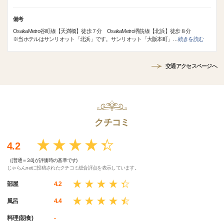
備考
OsakaMetro谷町線【天満橋】徒歩７分 OsakaMetro堺筋線【北浜】徒歩８分
※当ホテルはサンリオット「北浜」です。サンリオット「大阪本町」
…
続きを読む
交通アクセスページへ
クチコミ
4.2
（[普通＝3.0]が評価時の基準です)
じゃらんnetに投稿されたクチコミ総合評点を表示しています。
部屋
4.2
風呂
4.4
料理(朝食)
-