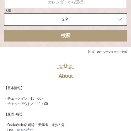
カレンダーから選択
人数
検索
【公式】ホテルサンリオット北浜
About
【基本情報】
・チェックイン／15：00～
・チェックアウト／～11：00
【最寄り駅】
・OsakaMetro谷町線「天満橋」徒歩７分
・Osa
…
続きを読む