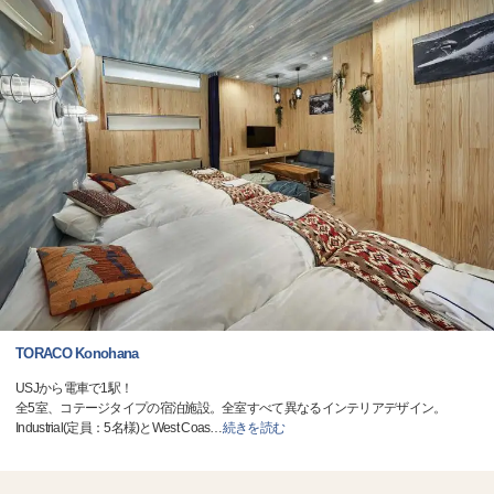
TORACO Konohana
USJから電車で1駅！
全5室、コテージタイプの宿泊施設。全室すべて異なるインテリアデザイン。
Industrial(定員：5名様)とWest Coas
…
続きを読む