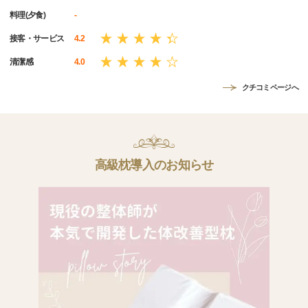
料理(夕食)
-
接客・サービス
4.2
清潔感
4.0
クチコミページへ
高級枕導入のお知らせ