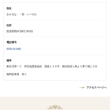
宿名
きがるな・・宿・シーガル
住所
賀茂郡西伊豆町仁科521
電話番号
0558-52-0082
備考
東名沼津ＩＣ 伊豆縦貫道経由 国道１３６号 観光地堂ヶ島より車で南に５分
無料駐車場 有り
アクセスページへ