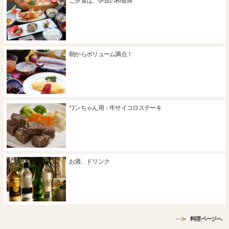
ご夕食は、伊豆の和会席
朝からボリューム満点！
ワンちゃん用：牛サイコロステーキ
お酒、ドリンク
料理ページへ