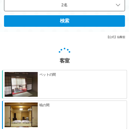
検索
【公式】仙養舘
客室
ペットの間
暁の間