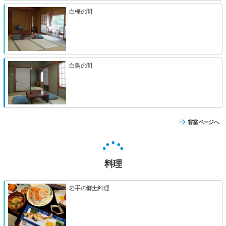
白樺の間
白鳥の間
客室ページへ
料理
岩手の郷土料理