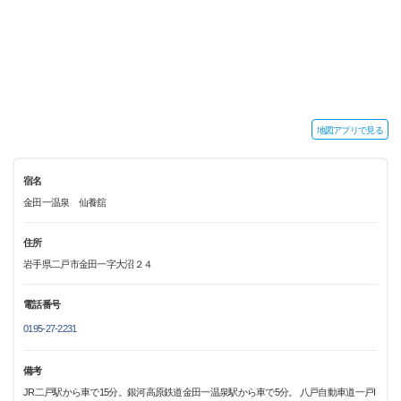
地図アプリで見る
宿名
金田一温泉 仙養舘
住所
岩手県二戸市金田一字大沼２４
電話番号
0195-27-2231
備考
JR二戸駅から車で15分。銀河高原鉄道金田一温泉駅から車で5分。 八戸自動車道一戸I