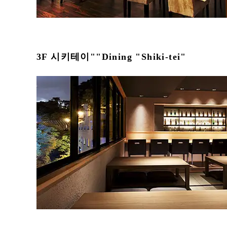
3F 시키테이""Dining "Shiki-tei"