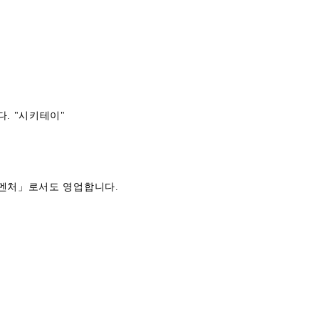
. "시키테이"
라멘처」로서도 영업합니다.