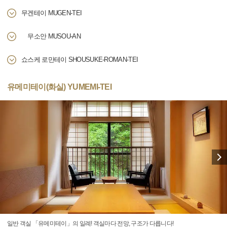
무겐테이 MUGEN-TEI
무소안 MUSOU-AN
쇼스케 로만테이 SHOUSUKE-ROMAN-TEI
유메미테이(화실) YUMEMI-TEI
일반 객실 「유메미테이」의 일례! 객실마다 전망, 구조가 다릅니다!