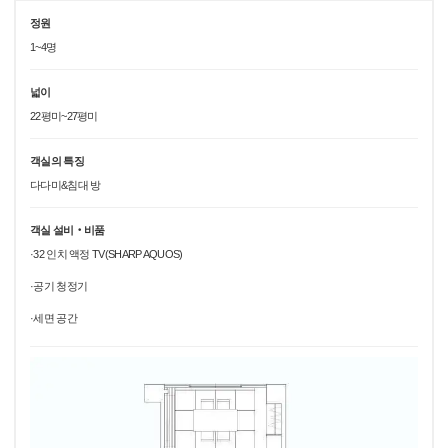
정원
1~4명
넓이
22평미~27평미
객실의 특징
다다미&침대 방
객실 설비‧비품
·32 인치 액정 TV(SHARP AQUOS)
·공기 청정기
·세면 공간