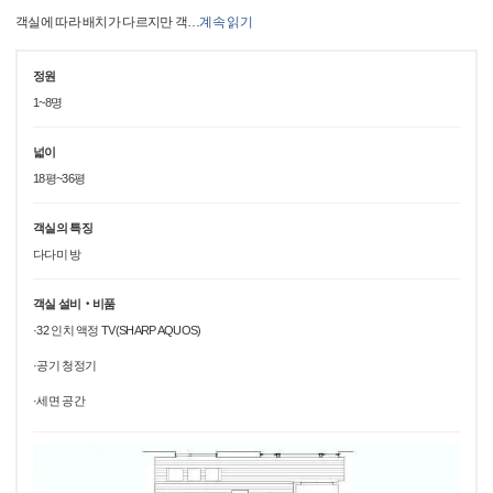
객실에 따라 배치가 다르지만 객
…
계속 읽기
정원
1~8명
넓이
18평~36평
객실의 특징
다다미 방
객실 설비‧비품
·32 인치 액정 TV(SHARP AQUOS)
·공기 청정기
·세면 공간