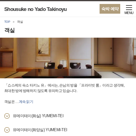
Shousuke no Yado Takinoyu
숙박 예약
MENU
TOP
객실
객실
「쇼스케의 숙소 타키노 유」에서는, 손님의 방을 「프라이빗 룸」이라고 생각해,
최대한 방에 방해하지 않도록 유의하고 있습니다.
객실은
…
계속 읽기
유메미테이(화실) YUMEMI-TEI
유메미테이(화양실) YUMEMI-TEI