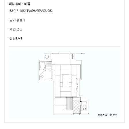
객실 설비‧비품
·32 인치 액정 TV(SHARP AQUOS)
·공기 청정기
·세면 공간
·유선 LAN