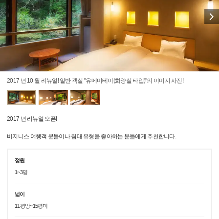
2017 년 10 월 리뉴얼! 일반 객실 "유메미테이(화양실 타입)"의 이미지 사진!
2017 년 리뉴얼 오픈!
비지니스 여행객 분들이나 침대 유형을 좋아하는 분들에게 추천합니다.
정원
1~3명
넓이
11평방~15평미