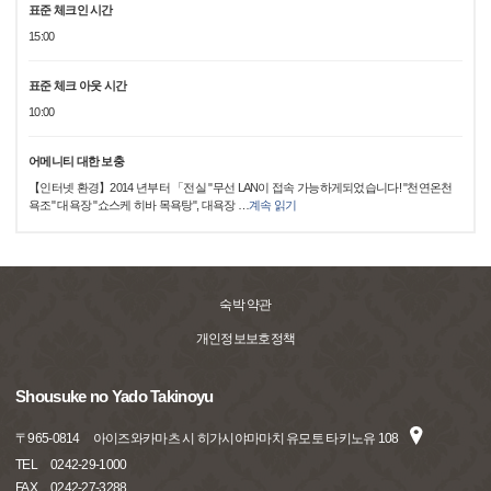
표준 체크인 시간
15:00
표준 체크 아웃 시간
10:00
어메니티 대한 보충
【인터넷 환경】2014 년부터 「전실 "무선 LAN이 접속 가능하게되었습니다! "천연온천
욕조" 대욕장 "쇼스케 히바 목욕탕", 대욕장
…
계속 읽기
숙박 약관
개인정보보호정책
Shousuke no Yado Takinoyu
〒
965-0814
아이즈와카마츠 시 히가시야마마치 유모토 타키노유 108
TEL
0242-29-1000
FAX
0242-27-3288