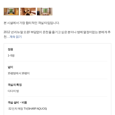
본 시설에서 가장 합리적인 객실 타입입니다.
2012 년 리뉴얼 오픈! 부담없이 온천을 즐기고 싶은 분이나 방에 열정이없는 분에게 추
천
…
계속 읽기
정원
1~5명
넓이
15평방에서 18평미
객실의 특징
다다미 방
객실 설비‧비품
·32 인치 액정 TV(SHARP AQUOS)