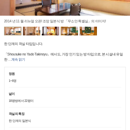
2014 년 11 월 리뉴얼 오픈! 조망 일본식 방 「무소안 특별실」의 이미지!
한 단계의 객실 타입입니다.
「Shousuke no Yado Takinoyu」에서도, 가장 인기 있는 방 타입으로, 본 시설내 유일
한
…
계속 읽기
정원
1~6명
넓이
18평방에서 22평미
객실의 특징
한 단계의 일본식