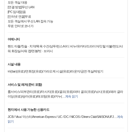
모든 객실 대응
[연결 방법]무선 LAN
[PC 임대]없음
[인터넷 연결]무료
모든 객실에서 무선 LAN 접속 가능
무료 인터넷 코너가
어메니티
핸드 타월/칫솔 · 치약/목욕 수건/샴푸/린스/바디 비누/유카타/드라이어/깃털 이불/면도/샤
워 화장실/샤워 캡/면봉/빗 · 브러시
시설 내용
바(bar)(유료)/연회장(유료)/가라오케 시설(유료)/라운지/금연 객실/제빙기
서비스 및 레저(준비 포함)
룸서비스/피부관리(유료)/마사지(유료)/골프(유료)/퍼터 골프(유료)/낚시(유료)/패러 글라
이딩(유료)/승마(유료)/래프팅(유료)/카누(
…
계속 읽기
현지에서 사용 가능한 신용카드
JCB / Visa / 마스터/American Express / UC / DC / NICOS / Diners Club/SAISON/UFJ
…
계속
읽기