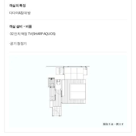
객실의 특징
다다미&침대 방
객실 설비‧비품
·32 인치 액정 TV(SHARP AQUOS)
·공기 청정기