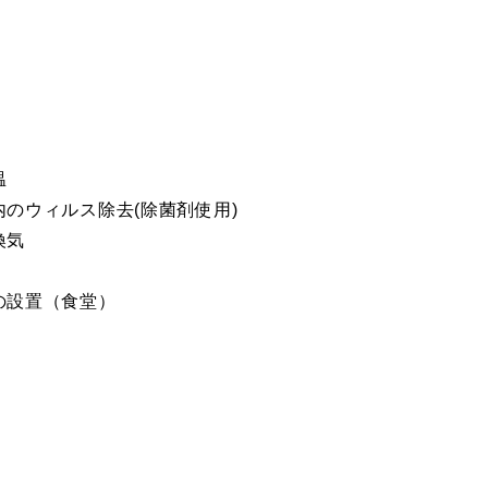
温
のウィルス除去(除菌剤使用)
換気
の設置（食堂）