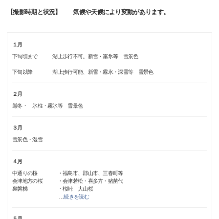
【撮影時期と状況】 気候や天候により変動があります。
１月
下旬頃まで 湖上歩行不可。新雪・霧氷等 雪景色
下旬以降 湖上歩行可能、新雪・霧氷・深雪等 雪景色
２月
厳冬・ 氷柱・霧氷等 雪景色
３月
雪景色・湿雪
４月
中通りの桜 ・福島市、郡山市、三春町等
会津地方の桜 ・会津若松・喜多方・猪苗代
裏磐梯 ・桜峠 大山桜
…
続きを読む
５月