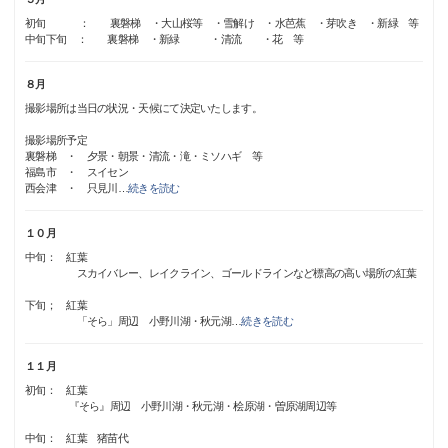
初旬 ： 裏磐梯 ・大山桜等 ・雪解け ・水芭蕉 ・芽吹き ・新緑 等
中旬下旬 ： 裏磐梯 ・新緑 ・清流 ・花 等
８月
撮影場所は当日の状況・天候にて決定いたします。
撮影場所予定
裏磐梯 ・ 夕景・朝景・清流・滝・ミソハギ 等
福島市 ・ スイセン
西会津 ・ 只見川
…
続きを読む
１０月
中旬： 紅葉
スカイバレー、レイクライン、ゴールドラインなど標高の高い場所の紅葉
下旬； 紅葉
「そら」周辺 小野川湖・秋元湖
…
続きを読む
１１月
初旬： 紅葉
『そら』周辺 小野川湖・秋元湖・桧原湖・曽原湖周辺等
中旬： 紅葉 猪苗代