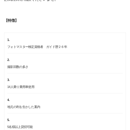
【特徴】
1.
フォトマスター検定資格者 ガイド歴２６年
2.
撮影回数の多さ
3.
14人乗り乗用車使用
4.
地元の利を生かした案内
5.
5名様以上貸切可能