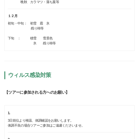
晩秋 カラマツ・落ち葉等
１２月
初旬・中旬： 初雪 霜 氷
残り柿等
下旬 ： 積雪 雪景色
氷 残り柿等
ウィルス感染対策
【ツアーに参加される方へのお願い】
1.
3日前位より検温、体調確認をお願いします。
体調不良の場合ツアーご参加はご遠慮くださいませ。