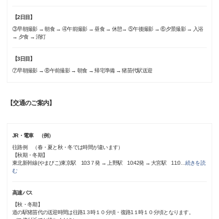
【2日目】
③早朝撮影 → 朝食 → ④午前撮影 → 昼食 → 休憩→ ⑤午後撮影 → ⑥夕景撮影 → 入浴
→ 夕食 → 消灯
【3日目】
⑦早朝撮影 → ⑧午前撮影 → 朝食 → 帰宅準備 → 猪苗代駅送迎
【交通のご案内】
JR・電車 （例）
往路例 （春・夏と秋・冬では時間が違います）
【秋期・冬期】
東北新幹線(やまびこ)東京駅 10:3７発 → 上野駅 10:42発 → 大宮駅 11:0
…
続きを読
む
高速バス
【秋・冬期】
道の駅猪苗代の送迎時間は往路1３時１０分頃・復路1１時１０分頃となります。