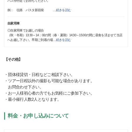
バス停付近でお待ちください。
例： 往路 バスタ新宿発
…
続きを読む
自家用車
◎自家用車でお越しの場合
（秋・冬期）13:30～14：00の間（春・夏期）14:30～15:00の間に昼食を済ませて当店
へお越し下さい。早期ご到着の場
…
続きを読む
【その他】
・団体様貸切・日程などご相談下さい。
・ツアー日程以外の撮影も可能な場合があります。
お問合わせ下さい。
・お一人様初心者の方でもお気軽にご参加下さい。
・最小催行人数2人となります。
料金・お申し込みについて