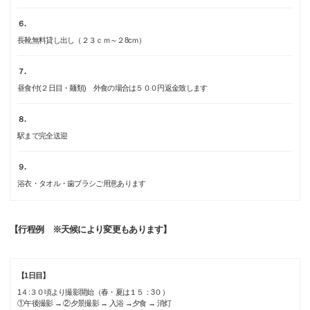
６.
長靴無料貸し出し（２３ｃｍ～２8cｍ）
７.
昼食付(２日目・麺類) 外食の場合は５００円返金致します
８.
駅まで完全送迎
９.
浴衣・タオル・歯ブラシご用意あります
【行程例 ※天候により変更もあります】
【1日目】
1４:３０頃より撮影開始（春・夏は１５：3０）
①午後撮影 → ②夕景撮影 → 入浴 →夕食 → 消灯