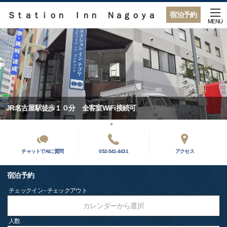
Ｓｔａｔｉｏｎ Ｉｎｎ Ｎａｇｏｙａ
宿泊予約
MENU
JR名古屋駅徒歩１０分 全客室WiFi接続可
チャットでAIに質問
052-541-4431
アクセス
宿泊予約
チェックイン - チェックアウト
カレンダーから選択
人数