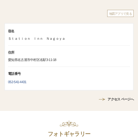
地図アプリで見る
宿名
Ｓｔａｔｉｏｎ Ｉｎｎ Ｎａｇｏｙａ
住所
愛知県名古屋市中村区名駅3-11-18
電話番号
052-541-4431
アクセス ページへ
フォトギャラリー