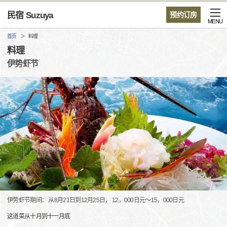
民宿 Suzuya
预约订房
MENU
首页
料理
料理
伊势虾节
伊势虾节期间： 从8月21日到12月25日， 12，000日元〜15，000日元
这道菜从十月到十一月底