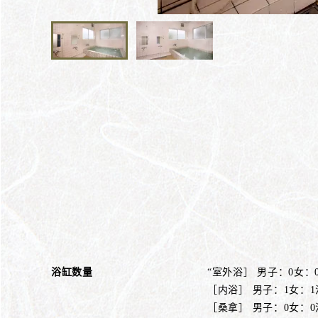
浴缸数量
“室外浴］ 男子：0女：
［内浴］ 男子：1女：1
［桑拿］ 男子：0女：0