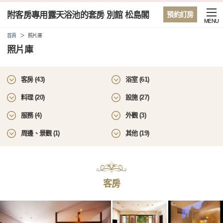
附客房專用露天浴池的套房 別館 松島閣
預約訂房
MENU
首頁
照片庫
照片庫
客房 (43)
浴室 (61)
料理 (20)
設施 (27)
服務 (4)
外觀 (3)
周邊、景觀 (1)
其他 (19)
客房