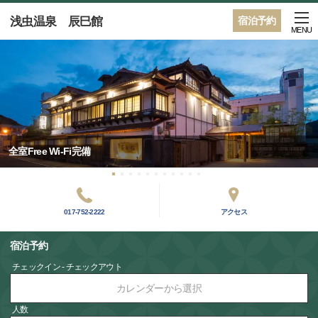
浅虫温泉 辰巳館
宿泊予約
MENU
全室Free Wi-Fi完備
017-752-2222
アクセス
宿泊予約
チェックイン - チェックアウト
カレンダーから選択
人数