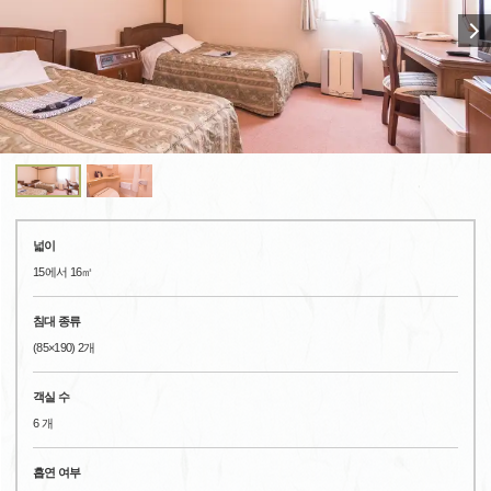
넓이
15에서 16㎡
침대 종류
(85×190) 2개
객실 수
6 개
흡연 여부