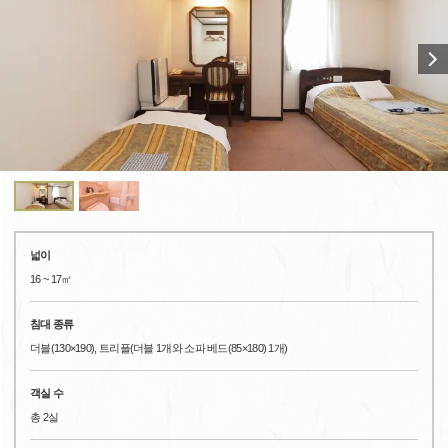
넓이
16 ~ 17㎡
침대 종류
더블(130×190), 트리플(더블 1개와 소파 베드(85×180) 1개)
객실 수
총 2실