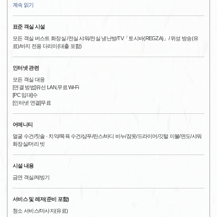
계속 읽기
표준 객실 시설
모든 객실 버스트 화장실 /전실 샤워/전실 냉난방/TV「토시바(REGZA)」/ 위성 방송(유
료)/바지 전용 다리미(대출 포함)
인터넷 관련
모든 객실 대응
[연결 방법]유선 LAN,무료 Wi-Fi
[PC 임대]수
[인터넷 연결]무료
어메니티
얼굴 수건/칫솔 · 치약/목욕 수건/샴푸/린스/바디 비누/잠옷/드라이어/깃털 이불/면도/샤워
화장실/머리 빗
시설 내용
금연 객실/제빙기
서비스 및 레저(준비 포함)
청소 서비스/마사지(유료)