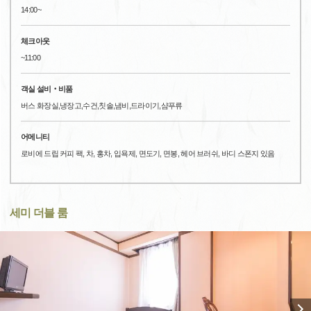
14:00~
체크아웃
~11:00
객실 설비‧비품
버스 화장실,냉장고,수건,칫솔,냄비,드라이기,샴푸류
어메니티
로비에 드립 커피 팩, 차, 홍차, 입욕제, 면도기, 면봉, 헤어 브러쉬, 바디 스폰지 있음
세미 더블 룸