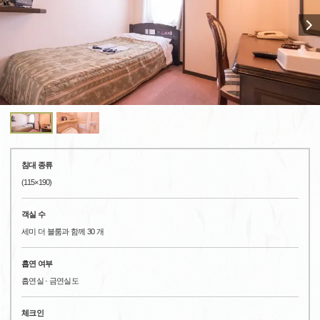
침대 종류
(115×190)
객실 수
세미 더 블룸과 함께 30 개
흡연 여부
흡연실 · 금연실도
체크인