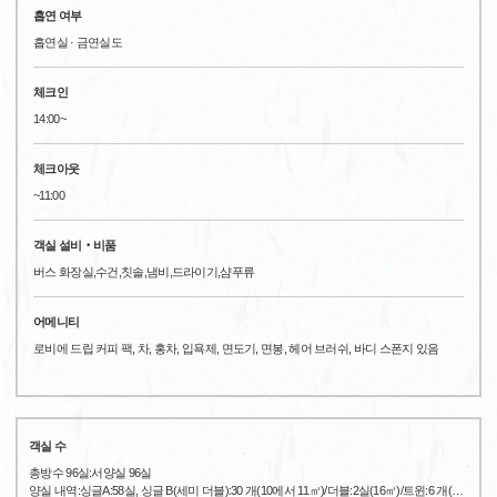
흡연 여부
흡연실 · 금연실도
체크인
14:00~
체크아웃
~11:00
객실 설비‧비품
버스 화장실,수건,칫솔,냄비,드라이기,샴푸류
어메니티
로비에 드립 커피 팩, 차, 홍차, 입욕제, 면도기, 면봉, 헤어 브러쉬, 바디 스폰지 있음
객실 수
총방수 96실:서양실 96실
양실 내역:싱글A:58실, 싱글 B(세미 더블):30 개(10에서 11㎡)/더블:2실(16㎡)/트윈:6 개(
…