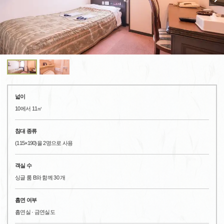
넓이
10에서 11㎡
침대 종류
(115×190)을 2명으로 사용
객실 수
싱글 룸 B와 함께 30 개
흡연 여부
흡연실 · 금연실도