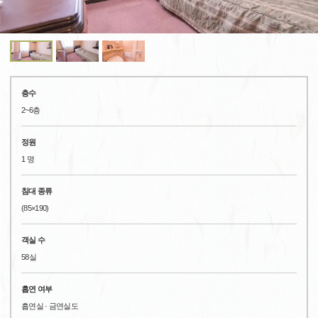
층수
2~6층
정원
1 명
침대 종류
(85×190)
객실 수
58실
흡연 여부
흡연실 · 금연실도