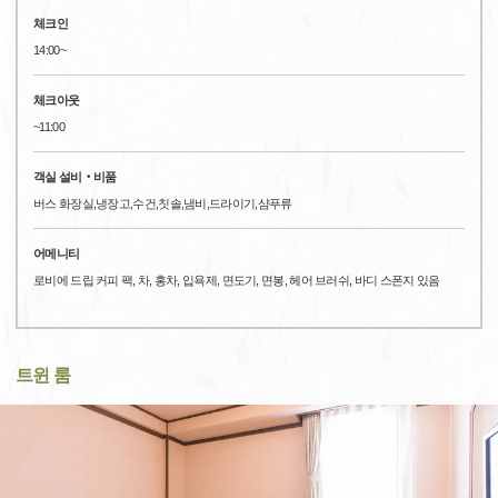
체크인
14:00~
체크아웃
~11:00
객실 설비‧비품
버스 화장실,냉장고,수건,칫솔,냄비,드라이기,샴푸류
어메니티
로비에 드립 커피 팩, 차, 홍차, 입욕제, 면도기, 면봉, 헤어 브러쉬, 바디 스폰지 있음
트윈 룸