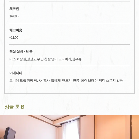
체크인
14:00~
체크아웃
~11:00
객실 설비‧비품
버스 화장실,냉장고,수건,칫솔,냄비,드라이기,샴푸류
어메니티
로비에 드립 커피 팩, 차, 홍차, 입욕제, 면도기, 면봉, 헤어 브러쉬, 바디 스폰지 있음
싱글 룸 B