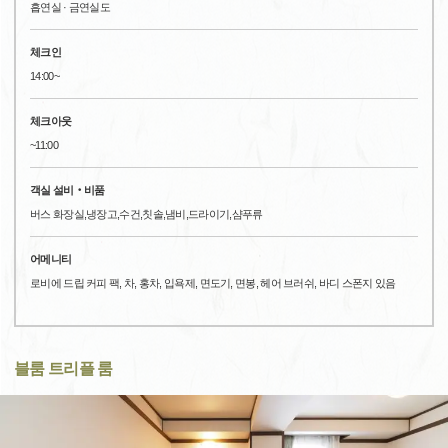
흡연실 · 금연실도
체크인
14:00~
체크아웃
~11:00
객실 설비‧비품
버스 화장실,냉장고,수건,칫솔,냄비,드라이기,샴푸류
어메니티
로비에 드립 커피 팩, 차, 홍차, 입욕제, 면도기, 면봉, 헤어 브러쉬, 바디 스폰지 있음
블룸 트리플 룸