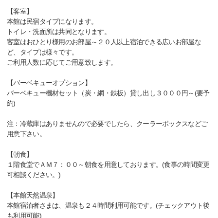
【客室】
本館は民宿タイプになります。
トイレ・洗面所は共同となります。
客室はおひとり様用のお部屋～２０人以上宿泊できる広いお部屋な
ど、タイプは様々です。
ご利用人数に応じてご用意致します。
【バーベキューオプション】
バーベキュー機材セット（炭・網・鉄板）貸し出し３０００円～(要予
約)
注：冷蔵庫はありませんので必要でしたら、クーラーボックスなどご
用意下さい。
【朝食】
１階食堂でＡＭ７：００～朝食を用意しております。(食事の時間変更
可相談ください。)
【本館天然温泉】
本館宿泊者さまは、温泉も２４時間利用可能です。(チェックアウト後
も利用可能)