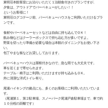
東明荘本館客室にお泊りいただく１泊朝食付きのプランですが、
夕食は、アウトドアでバーベキューがしたい！！
というお客様に！
東明荘ログコテージ前、バーベキューハウスをご利用いただけるプラ
ンです。
食材やバーベキューセットなどは自由に持ち込んでＯＫ！
飲み物などはクーラーボックスで持ち込む方が多いですよ。
野菜を切ったり準備が必要な場合は本館のダイニングをお使い下さ
い。
包丁やまな板などお貸ししております。
バーベキューハウスは屋根付きなので、急な雨でも大丈夫です。
車を近くまで寄せられます。
テーブル・椅子はご利用いただけますが持ち込みもＯＫ。
外に清潔な洋式トイレ有り。
尾瀬ハイキングの拠点にも、多くのお客様にご利用いただいていま
す。
（尾瀬第１、第２駐車場、スノーパーク尾瀬戸倉駐車場まで、車で約
１０分程の距離です）