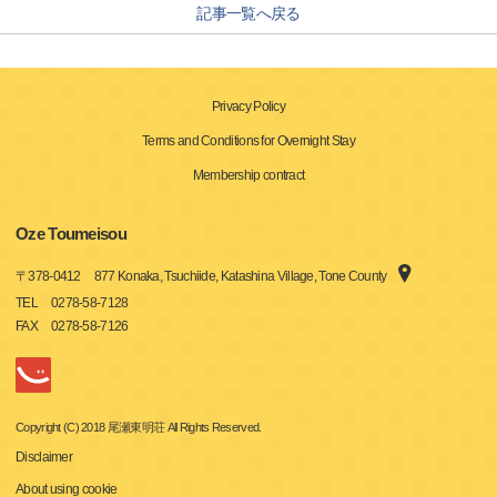
記事一覧へ戻る
Privacy Policy
Terms and Conditions for Overnight Stay
Membership contract
Oze Toumeisou
〒
378-0412
877 Konaka, Tsuchiide, Katashina Village, Tone County
TEL
0278-58-7128
FAX
0278-58-7126
Copyright (C) 2018 尾瀬東明荘 All Rights Reserved.
Disclaimer
About using cookie